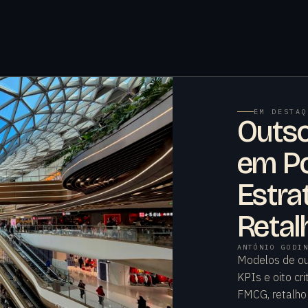
EM DESTAQ
Outso
em Po
Estra
Retal
ANTÓNIO GODI
Modelos de out
KPIs e oito cr
FMCG, retalho 