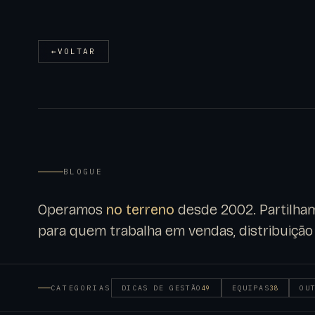
←
VOLTAR
BLOGUE
Operamos
no terreno
desde 2002. Partilham
para quem trabalha em vendas, distribuição 
CATEGORIAS
DICAS DE GESTÃO
EQUIPAS
OU
49
38