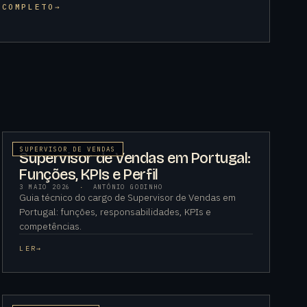
 COMPLETO
→
SUPERVISOR DE VENDAS
Supervisor de Vendas em Portugal:
Funções, KPIs e Perfil
3 MAIO 2026
·
ANTÓNIO GODINHO
Guia técnico do cargo de Supervisor de Vendas em
Portugal: funções, responsabilidades, KPIs e
competências.
LER
→