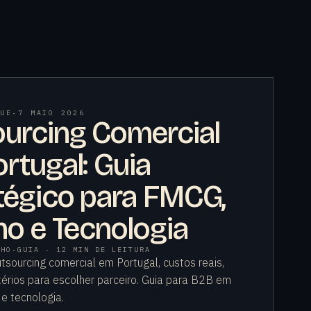
UE
·
7 MAIO 2026
urcing Comercial
rtugal: Guia
tégico para FMCG,
ho e Tecnologia
NHO
·
GUIA · 12 MIN DE LEITURA
sourcing comercial em Portugal, custos reais,
itérios para escolher parceiro. Guia para B2B em
e tecnologia.