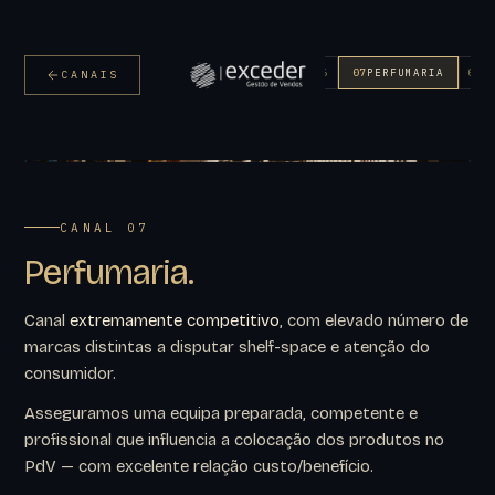
01
02
03
04
05
06
07
PERFUMARIA
08
CANAIS
CANAL 07
Perfumaria.
Canal
extremamente competitivo
, com elevado número de
marcas distintas a disputar shelf-space e atenção do
consumidor.
Asseguramos uma equipa preparada, competente e
profissional que influencia a colocação dos produtos no
PdV — com excelente relação custo/benefício.