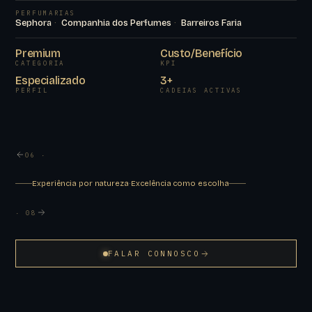
PERFUMARIAS
Sephora
Companhia dos Perfumes
Barreiros Faria
Premium
Custo/Benefício
CATEGORIA
KPI
Especializado
3+
PERFIL
CADEIAS ACTIVAS
06 ·
Experiência por natureza
·
Excelência como escolha
· 08
FALAR CONNOSCO