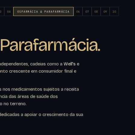
3
04
05
FARMÁCIA & PARAFARMÁCIA
06
07
08
09
10
Parafarmácia.
ndependentes, cadeias como a
Well's
e
ento crescente em consumidor final e
s nos medicamentos sujeitos a receita
ncia das áreas de saúde dos
o no terreno.
edicadas a apoiar o crescimento da sua