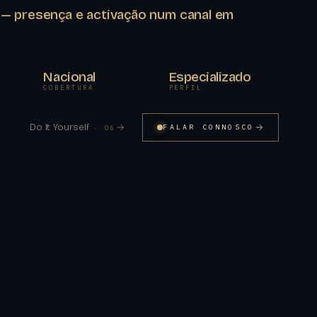
 — presença e activação num canal em
Nacional
Especializado
COBERTURA
PERFIL
Do It Yourself
FALAR CONNOSCO
· 06