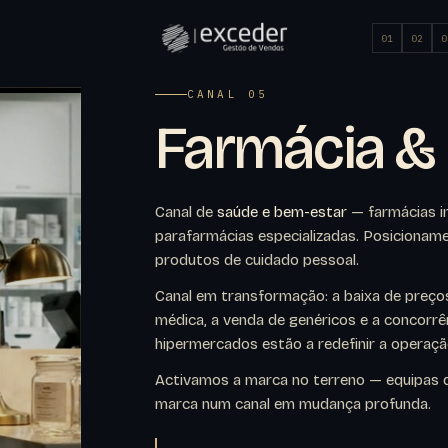
01
02
0
CANAL 05
Farmácia &
Canal de
saúde e bem-estar
— farmácias i
parafarmácias especializadas. Posicionam
produtos de cuidado pessoal.
Canal em transformação: a baixa de preço
médica, a venda de genéricos e a concorrê
hipermercados estão a redefinir a operaçã
Activamos a marca no terreno — equipas d
marca num canal em mudança profunda.