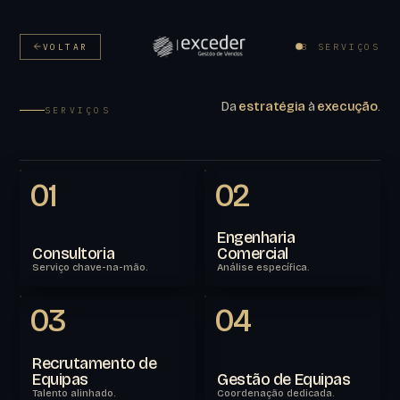
VOLTAR
8 SERVIÇOS
Da
estratégia
à
execução
.
SERVIÇOS
01
02
Engenharia
Consultoria
Comercial
Serviço chave-na-mão.
Análise específica.
03
04
Recrutamento de
Equipas
Gestão de Equipas
Talento alinhado.
Coordenação dedicada.