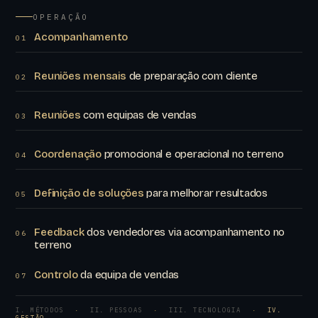
OPERAÇÃO
Acompanhamento
01
Reuniões mensais
de preparação com cliente
02
Reuniões
com equipas de vendas
03
Coordenação
promocional e operacional no terreno
04
Definição de soluções
para melhorar resultados
05
Feedback
dos vendedores via acompanhamento no
06
terreno
Controlo
da equipa de vendas
07
I. MÉTODOS
·
II. PESSOAS
·
III. TECNOLOGIA
·
IV.
GESTÃO