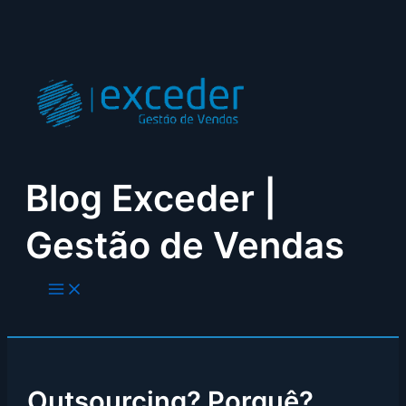
Skip
to
content
Blog Exceder |
Gestão de Vendas
Outsourcing? Porquê?