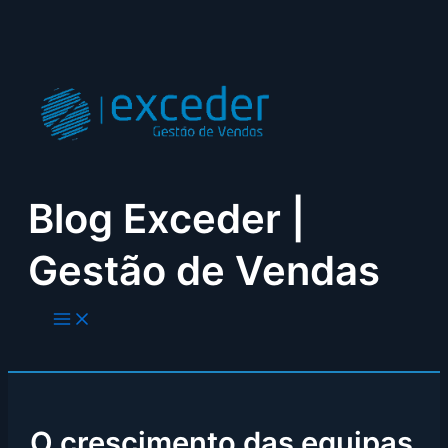
Skip
to
content
Blog Exceder |
Gestão de Vendas
O crescimento das equipas