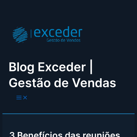
Skip
to
content
Blog Exceder |
Gestão de Vendas
3 Benefícios das reuniões